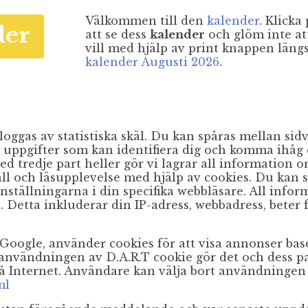
Välkommen till den
kalender
. Klick
der
att se dess
kalender
och glöm inte at
vill med hjälp av print knappen längs
kalender Augusti 2026
.
loggas av statistiska skäl. Du kan spåras mellan si
 uppgifter som kan identifiera dig och komma ihåg d
d tredje part heller gör vi lagrar all information o
åll och läsupplevelse med hjälp av cookies. Du kan
ställningarna i din specifika webbläsare. All infor
 Detta inkluderar din IP-adress, webbadress, beter 
e Google, använder cookies för att visa annonser b
användningen av D.A.R.T cookie gör det och dess p
å Internet. Användare kan välja bort användningen
ml