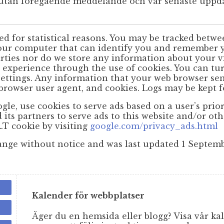
 utan föregående meddelande och var senaste uppda
ed for statistical reasons. You may be tracked betwe
your computer that can identify you and remember 
rties nor do we store any information about your vi
experience through the use of cookies. You can tur
settings. Any information that your web browser send
 browser user agent, and cookies. Logs may be kept f
le, use cookies to serve ads based on a user’s prior 
 its partners to serve ads to this website and/or ot
.T cookie by visiting
google.com/privacy_ads.html
change without notice and was last updated 1 Septem
Kalender för webbplatser
Äger du en hemsida eller blogg? Visa vår kal