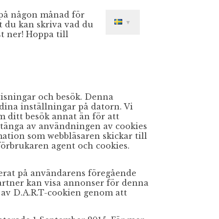
a på någon månad för
▼
t du kan skriva vad du
t ner! Hoppa till
dvisningar och besök. Denna
ina inställningar på datorn. Vi
m ditt besök annat än för att
 stänga av användningen av cookies
mation som webbläsaren skickar till
förbrukaren agent och cookies.
aserat på användarens föregående
artner kan visa annonser för denna
 av D.A.R.T-cookien genom att