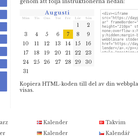
genom att följa instruktionerna nedan:
Augusti
Mån
Tis
Ons
Tor
Fre
Lör
Sön
1
2
3
4
5
6
7
8
9
10
11
12
13
14
15
16
17
18
19
20
21
22
23
24
25
26
27
28
29
30
31
Kopiera HTML-koden till del av din webbplat
visas.
arz
Kalender
Takvim
er
Kalender
Kalendář