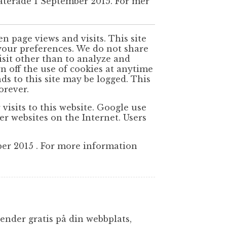
terade 1 September 2015. För mer
en page views and visits. This site
your preferences. We do not share
sit other than to analyze and
n off the use of cookies at anytime
s to this site may be logged. This
orever.
visits to this website. Google use
her websites on the Internet. Users
ber 2015 . For more information
ender gratis på din webbplats,