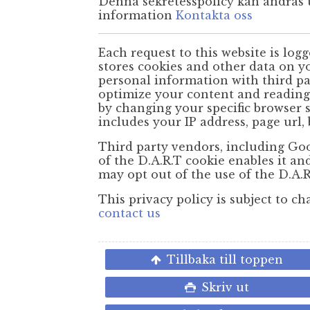
Denna sekretesspolicy kan ändras
information
Kontakta oss
Each request to this website is logg
stores cookies and other data on 
personal information with third pa
optimize your content and reading 
by changing your specific browser 
includes your IP address, page url,
Third party vendors, including Goog
of the D.A.R.T cookie enables it and
may opt out of the use of the D.A.R
This privacy policy is subject to 
contact us
Tillbaka till toppen
Skriv ut