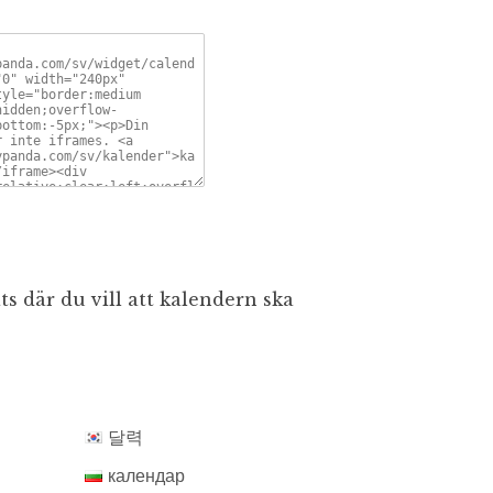
s där du vill att kalendern ska
달력
календар