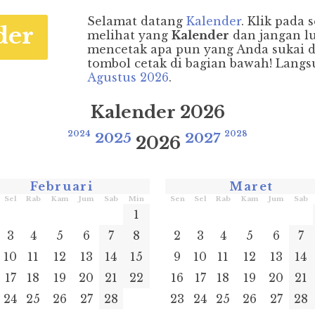
Selamat datang
Kalender
. Klik pada 
der
melihat yang
Kalender
dan jangan l
mencetak apa pun yang Anda sukai
tombol cetak di bagian bawah! Lang
Agustus 2026
.
Kalender 2026
2024
2025
2027
2028
2026
Februari
Maret
Sel
Rab
Kam
Jum
Sab
Min
Sen
Sel
Rab
Kam
Jum
Sab
1
3
4
5
6
7
8
2
3
4
5
6
7
10
11
12
13
14
15
9
10
11
12
13
14
17
18
19
20
21
22
16
17
18
19
20
21
24
25
26
27
28
23
24
25
26
27
28