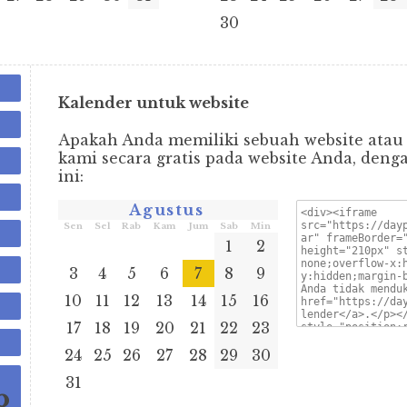
30
Kalender untuk website
Apakah Anda memiliki sebuah website atau
kami secara gratis pada website Anda, den
ini:
Agustus
Sen
Sel
Rab
Kam
Jum
Sab
Min
1
2
3
4
5
6
7
8
9
10
11
12
13
14
15
16
17
18
19
20
21
22
23
24
25
26
27
28
29
30
31
🌖