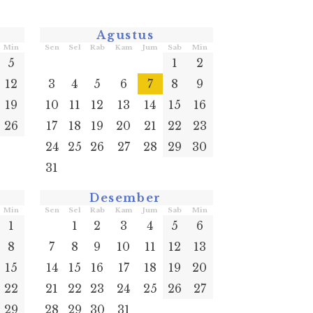
Agustus
Min
Sen
Sel
Rab
Kam
Jum
Sab
Min
5
1
2
12
3
4
5
6
7
8
9
19
10
11
12
13
14
15
16
26
17
18
19
20
21
22
23
24
25
26
27
28
29
30
31
Desember
Min
Sen
Sel
Rab
Kam
Jum
Sab
Min
1
1
2
3
4
5
6
8
7
8
9
10
11
12
13
15
14
15
16
17
18
19
20
22
21
22
23
24
25
26
27
29
28
29
30
31