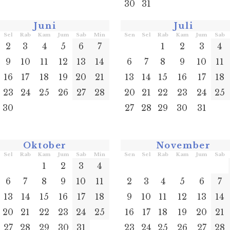
30
31
Juni
Juli
Sel
Rab
Kam
Jum
Sab
Min
Sen
Sel
Rab
Kam
Jum
Sab
2
3
4
5
6
7
1
2
3
4
9
10
11
12
13
14
6
7
8
9
10
11
16
17
18
19
20
21
13
14
15
16
17
18
23
24
25
26
27
28
20
21
22
23
24
25
30
27
28
29
30
31
Oktober
November
Sel
Rab
Kam
Jum
Sab
Min
Sen
Sel
Rab
Kam
Jum
Sab
1
2
3
4
6
7
8
9
10
11
2
3
4
5
6
7
13
14
15
16
17
18
9
10
11
12
13
14
20
21
22
23
24
25
16
17
18
19
20
21
27
28
29
30
31
23
24
25
26
27
28