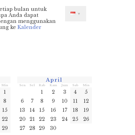
setiap bulan untuk
▼
upa Anda dapat
 dengan menggunakan
sung ke
Kalender
April
Min
Sen
Sel
Rab
Kam
Jum
Sab
Min
1
1
2
3
4
5
8
6
7
8
9
10
11
12
15
13
14
15
16
17
18
19
22
20
21
22
23
24
25
26
29
27
28
29
30