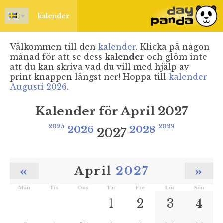
▼
kalender
Välkommen till den
kalender
. Klicka på någon
månad för att se dess
kalender
och glöm inte
att du kan skriva vad du vill med hjälp av
print knappen längst ner! Hoppa till
kalender
Augusti 2026
.
Kalender för April 2027
2025
2026
2028
2029
2027
«
»
April
2027
Mån
Tis
Ons
Tor
Fre
Lör
Sön
1
2
3
4