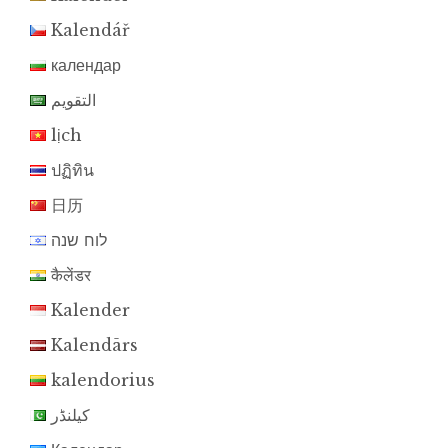
Kalendář
календар
التقويم
lịch
ปฏิทิน
日历
לוח שנה
कैलेंडर
Kalender
Kalendārs
kalendorius
کیلنڈر