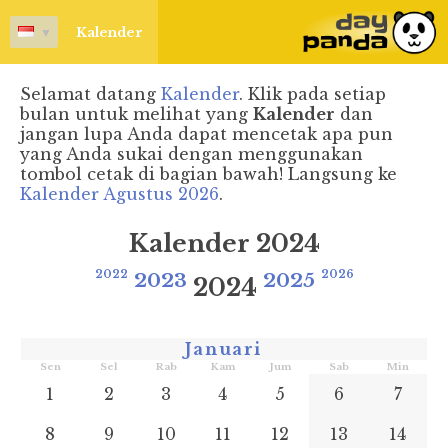
▼
Kalender
Selamat datang
Kalender
. Klik pada setiap
bulan untuk melihat yang
Kalender
dan
jangan lupa Anda dapat mencetak apa pun
yang Anda sukai dengan menggunakan
tombol cetak di bagian bawah! Langsung ke
Kalender Agustus 2026
.
Kalender 2024
2022
2023
2025
2026
2024
Januari
Sen
Sel
Rab
Kam
Jum
Sab
Min
1
2
3
4
5
6
7
8
9
10
11
12
13
14