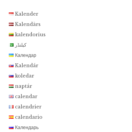
Kalender
Kalendārs
kalendorius
کیلنڈر
Календар
Kalendár
koledar
naptár
calendar
calendrier
calendario
Календарь