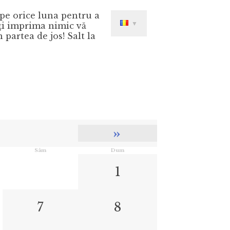
c pe orice luna pentru a
▼
eţi imprima nimic vă
partea de jos! Salt la
»
Sâm
Dum
1
7
8