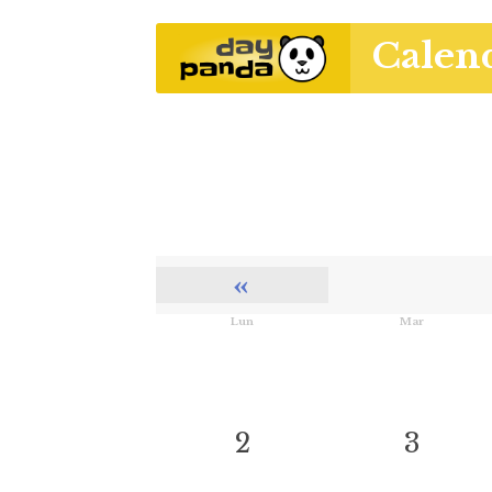
Calen
«
Lun
Mar
2
3