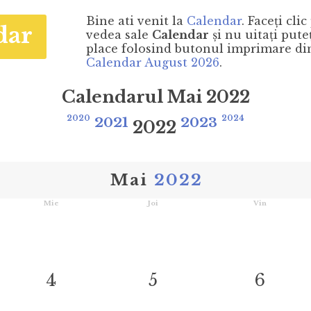
Bine ati venit la
Calendar
. Faceţi cli
dar
vedea sale
Calendar
şi nu uitaţi put
place folosind butonul imprimare din 
Calendar August 2026
.
Calendarul Mai 2022
2020
2021
2023
2024
2022
Mai
2022
Mie
Joi
Vin
4
5
6