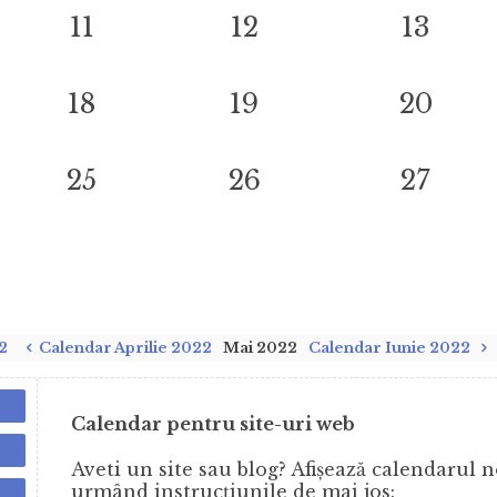
11
12
13
18
19
20
25
26
27
2
Calendar Aprilie 2022
Mai 2022
Calendar Iunie 2022
Calendar pentru site-uri web
Aveti un site sau blog? Afișează calendarul no
urmând instrucţiunile de mai jos: