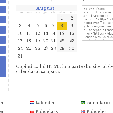
August
Lun
Mar
Mie
Joi
Vin
Sâm
Dum
1
2
3
4
5
6
7
8
9
10
11
12
13
14
15
16
17
18
19
20
21
22
23
24
25
26
27
28
29
30
31
Copiaţi codul HTML la o parte din site-ul dvs
calendarul să apară.
er
kalender
calendário
er
Kalendarz
Kalender