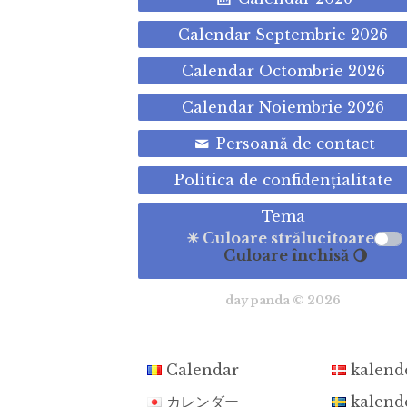
Calendar Septembrie 2026
Calendar Octombrie 2026
Calendar Noiembrie 2026
Persoană de contact
Politica de confidenţialitate
Tema
☀ Culoare strălucitoare
Culoare închisă 🌖
day panda © 2026
Calendar
kalend
カレンダー
kalend