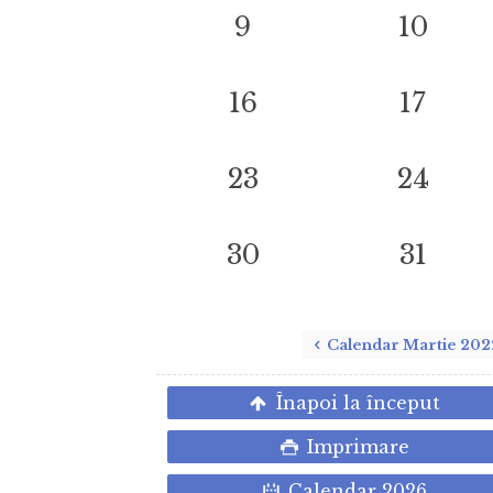
9
10
16
17
23
24
30
31
Calendar Martie 202
Înapoi la început
Imprimare
Calendar 2026