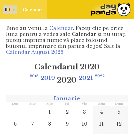
▼
Calendar
Bine ati venit la
Calendar
. Faceţi clic pe orice
luna pentru a vedea sale
Calendar
şi nu uitaţi
puteţi imprima nimic vă place folosind
butonul imprimare din partea de jos! Salt la
Calendar August 2026
.
Calendarul 2020
2018
2019
2021
2022
2020
Ianuarie
Lun
Mar
Mie
Joi
Vin
Sâm
Dum
1
2
3
4
5
6
7
8
9
10
11
12