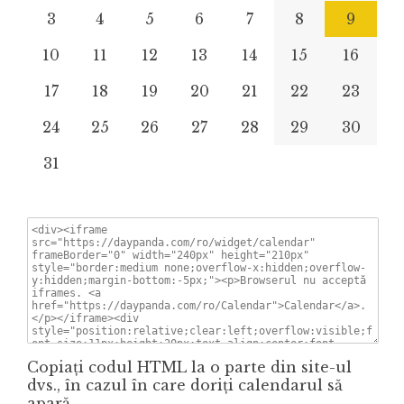
3
4
5
6
7
8
9
10
11
12
13
14
15
16
17
18
19
20
21
22
23
24
25
26
27
28
29
30
31
Copiaţi codul HTML la o parte din site-ul
dvs., în cazul în care doriţi calendarul să
apară.