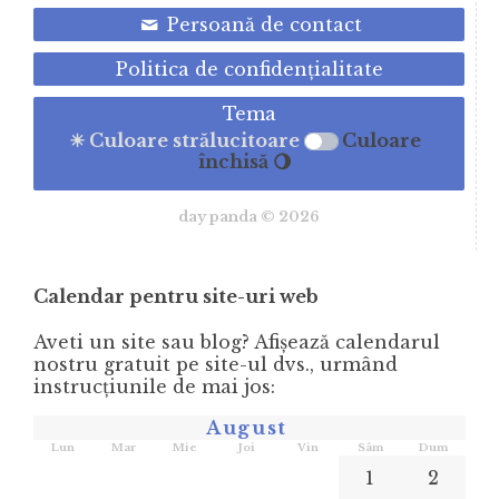
Persoană de contact
Politica de confidenţialitate
Tema
☀ Culoare strălucitoare
Culoare
închisă 🌖
day panda © 2026
Calendar pentru site-uri web
Aveti un site sau blog? Afișează calendarul
nostru gratuit pe site-ul dvs., urmând
instrucţiunile de mai jos:
August
Lun
Mar
Mie
Joi
Vin
Sâm
Dum
1
2