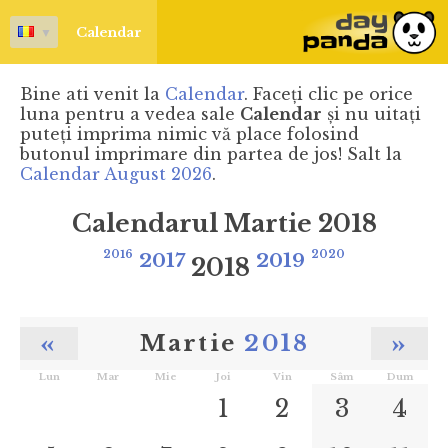
▼
Calendar
Bine ati venit la
Calendar
. Faceţi clic pe orice
luna pentru a vedea sale
Calendar
şi nu uitaţi
puteţi imprima nimic vă place folosind
butonul imprimare din partea de jos! Salt la
Calendar August 2026
.
Calendarul Martie 2018
2016
2017
2019
2020
2018
«
»
Martie
2018
Lun
Mar
Mie
Joi
Vin
Sâm
Dum
1
2
3
4