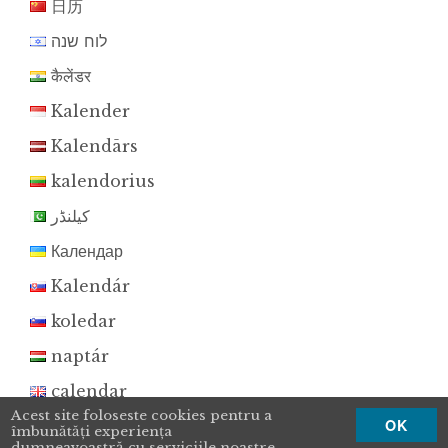
日历
לוח שנה
कैलेंडर
Kalender
Kalendārs
kalendorius
کیلنڈر
Календар
Kalendár
koledar
naptár
calendar
Acest site foloseste cookies pentru a
OK
calendrier
îmbunătăţi experienţa
dumneavoastră cu serviciile noastre.