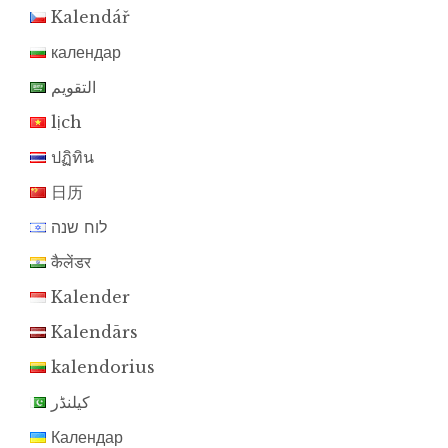
Kalendář
календар
التقويم
lịch
ปฏิทิน
日历
לוח שנה
कैलेंडर
Kalender
Kalendārs
kalendorius
کیلنڈر
Календар