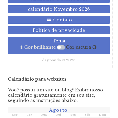
calendário Novembro 2026
Contato
Política de privacidade
Tema
☀ Cor brilhante
Cor escura 🌖
day panda © 2026
Calendário para websites
Você possui um site ou blog? Exibir nosso
calendário gratuitamente em seu site,
seguindo as instruções abaixo:
Agosto
Seg
Ter
Qua
Qui
Sex
Sáb
Dom