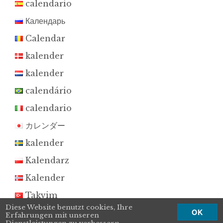
calendario
Календарь
Calendar
kalender
kalender
calendário
calendario
カレンダー
kalender
Kalendarz
Kalender
Takvim
Diese Website benutzt cookies, Ihre
OK
달력
Erfahrungen mit unseren