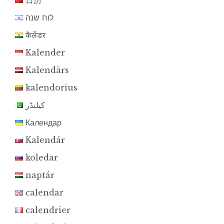
日历
לוח שנה
कैलेंडर
Kalender
Kalendārs
kalendorius
کیلنڈر
Календар
Kalendár
koledar
naptár
calendar
calendrier