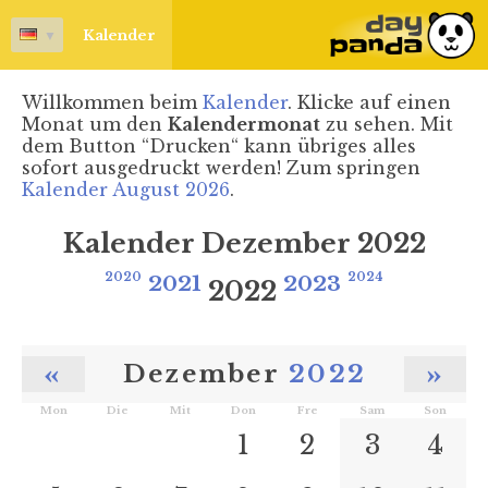
▼
Kalender
Willkommen beim
Kalender
. Klicke auf einen
Monat um den
Kalendermonat
zu sehen. Mit
dem Button “Drucken“ kann übriges alles
sofort ausgedruckt werden! Zum springen
Kalender August 2026
.
Kalender Dezember 2022
2020
2021
2023
2024
2022
«
»
Dezember
2022
Mon
Die
Mit
Don
Fre
Sam
Son
1
2
3
4