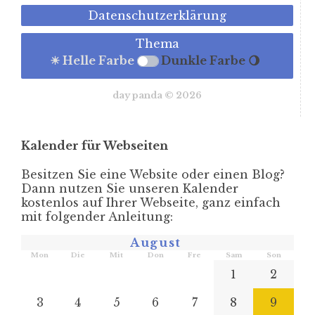
Datenschutzerklärung
Thema
☀ Helle Farbe
Dunkle Farbe 🌖
day panda © 2026
Kalender für Webseiten
Besitzen Sie eine Website oder einen Blog?
Dann nutzen Sie unseren Kalender
kostenlos auf Ihrer Webseite, ganz einfach
mit folgender Anleitung:
August
Mon
Die
Mit
Don
Fre
Sam
Son
1
2
3
4
5
6
7
8
9