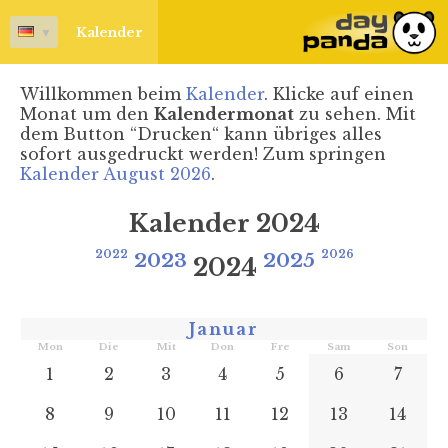
▼
Kalender
Willkommen beim
Kalender
. Klicke auf einen
Monat um den
Kalendermonat
zu sehen. Mit
dem Button “Drucken“ kann übriges alles
sofort ausgedruckt werden! Zum springen
Kalender August 2026
.
Kalender 2024
2022
2023
2025
2026
2024
Januar
Mon
Die
Mit
Don
Fre
Sam
Son
1
2
3
4
5
6
7
8
9
10
11
12
13
14