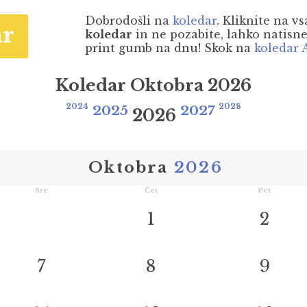
Dobrodošli na
koledar
. Kliknite na v
ar
koledar
in ne pozabite, lahko natisnet
print gumb na dnu! Skok na
koledar 
Koledar Oktobra 2026
2024
2025
2027
2028
2026
Oktobra
2026
Sre
Čet
Pet
1
2
7
8
9