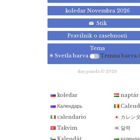
koledar Novembra 2026
Stik
Pravilnik o zasebnosti
Tema
☀ Svetla barva
Temna barva 
day panda © 2026
koledar
naptár
Календарь
Calend
calendario
カレン
Takvim
달력
Kalendář
календа