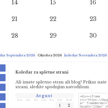
14
15
16
21
22
23
28
29
30
dar Septembra 2026
Oktobra 2026
koledar Novembra 2026
Koledar za spletne strani
Ali imate spletno stran ali blog? Prikaz naše
strani, sledite spodnjim navodilom:
Avgust
Pon
Tor
Sre
Čet
Pet
Sob
Ned
1
2