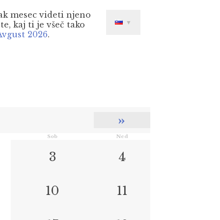
sak mesec videti njeno
▼
e, kaj ti je všeč tako
Avgust 2026
.
»
Sob
Ned
3
4
10
11