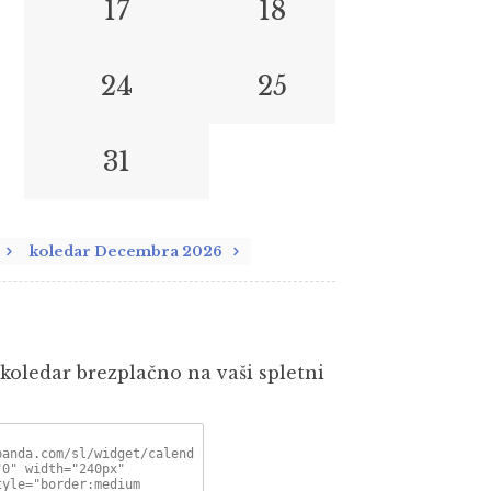
17
18
24
25
31
koledar Decembra 2026
 koledar brezplačno na vaši spletni