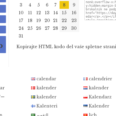
3
4
5
6
7
8
9
10
11
12
13
14
15
16
17
18
19
20
21
22
23
24
25
26
27
28
29
30
31
🌖
Kopirajte HTML kodo del vaše spletne strani, 
calendar
calendrier
ar
kalender
kalender
ダー
kalender
Kalendarz
Kalenteri
Kalender
р
التقويم
lịch