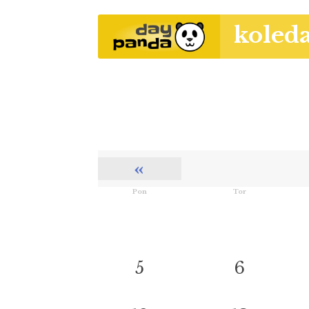
koled
«
Pon
Tor
5
6