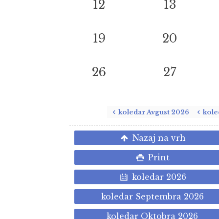
12
13
19
20
26
27
koledar Avgust 2026
kole
Nazaj na vrh
Print
koledar 2026
koledar Septembra 2026
koledar Oktobra 2026