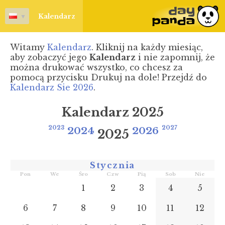
▼
Kalendarz
Witamy
Kalendarz
. Kliknij na każdy miesiąc,
aby zobaczyć jego
Kalendarz
i nie zapomnij, że
można drukować wszystko, co chcesz za
pomocą przycisku Drukuj na dole! Przejdź do
Kalendarz Sie 2026
.
Kalendarz 2025
2023
2024
2026
2027
2025
Stycznia
Pon
We
Śro
Czw
Pią
Sob
Nie
1
2
3
4
5
6
7
8
9
10
11
12