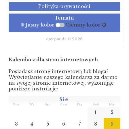
Polityka prywatności
Tematu
☀ Jasny kolor
Ciemny kolor 🌖
day panda © 2026
Kalendarz dla stron internetowych
Posiadasz stronę internetową lub bloga?
Wyświetlanie naszego kalendarza za darmo
na swojej stronie internetowej, wykonując
poniższe instrukcje:
Sie
Pon
We
Śro
Czw
Pią
Sob
Nie
1
2
3
4
5
6
7
8
9