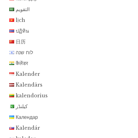
التقويم
lịch
ปฏิทิน
日历
לוח שנה
कैलेंडर
Kalender
Kalendārs
kalendorius
کیلنڈر
Календар
Kalendár