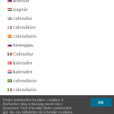
koledar
naptár
calendar
calendrier
calendario
Календарь
Calendar
kalender
kalender
calendário
calendario
カレンダー
Dette nettstedet bruker cookies å
OK
forbedre din erfaring med våre
kalender
tjenester. Ved å bruke dette nettstedet,
gir du oss tillatelse til å bruke cookies.