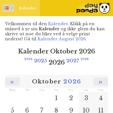
▼
Kalender
Velkommen til den
Kalender
. Klikk på en
måned å se sin
Kalender
og ikke glem du kan
skrive ut noe du liker ved å velge print
nederst! Gå til
Kalender August 2026
.
Kalender Oktober 2026
2024
2025
2027
2028
2026
«
»
Oktober
2026
Man
Tir
Ons
Tor
Fre
Lør
Søn
1
2
3
4
5
6
7
8
9
10
11