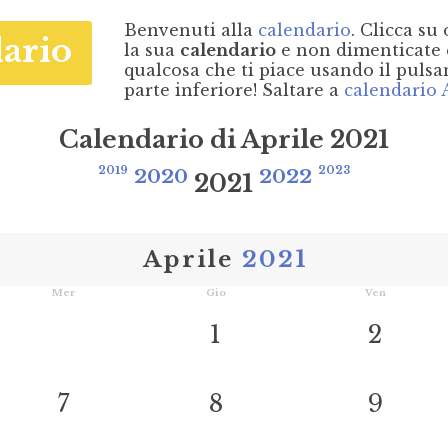
Benvenuti alla
calendario
. Clicca su
ario
la sua
calendario
e non dimenticate 
qualcosa che ti piace usando il pulsa
parte inferiore! Saltare a
calendario 
Calendario di Aprile 2021
2019
2020
2022
2023
2021
Aprile
2021
Mer
Gio
Ven
1
2
7
8
9