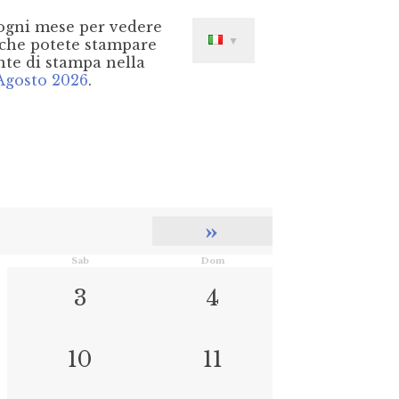
 ogni mese per vedere
▼
che potete stampare
nte di stampa nella
Agosto 2026
.
»
Sab
Dom
3
4
10
11