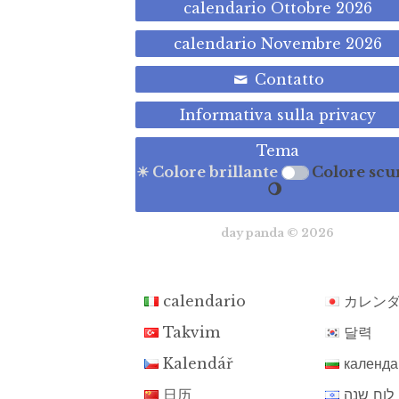
calendario Ottobre 2026
calendario Novembre 2026
Contatto
Informativa sulla privacy
Tema
☀ Colore brillante
Colore scu
🌖
day panda © 2026
calendario
カレン
Takvim
달력
Kalendář
календа
日历
לוח שנה