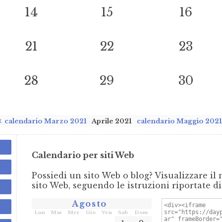
14
15
16
21
22
23
28
29
30
calendario Marzo 2021
Aprile 2021
calendario Maggio 202
Calendario per siti Web
Possiedi un sito Web o blog? Visualizzare il 
sito Web, seguendo le istruzioni riportate di
Agosto
Lun
Mar
Mer
Gio
Ven
Sab
Dom