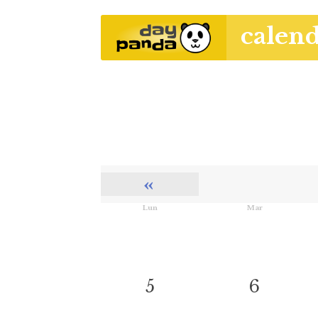
calend
«
Lun
Mar
5
6