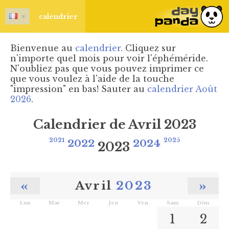
▼
calendrier
Bienvenue au
calendrier
. Cliquez sur
n'importe quel mois pour voir l'éphéméride.
N'oubliez pas que vous pouvez imprimer ce
que vous voulez à l'aide de la touche
"impression" en bas! Sauter au
calendrier Août
2026
.
Calendrier de Avril 2023
2021
2022
2024
2025
2023
«
»
Avril
2023
Lun
Mar
Mer
Jeu
Ven
Sam
Dim
1
2