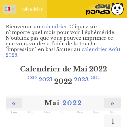
▼
calendrier
Bienvenue au
calendrier
. Cliquez sur
n'importe quel mois pour voir l'éphéméride.
N'oubliez pas que vous pouvez imprimer ce
que vous voulez à l'aide de la touche
"impression" en bas! Sauter au
calendrier Août
2026
.
Calendrier de Mai 2022
2020
2021
2023
2024
2022
«
»
Mai
2022
Lun
Mar
Mer
Jeu
Ven
Sam
Dim
1