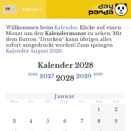
▼
Kalender
Willkommen beim
Kalender
. Klicke auf einen
Monat um den
Kalendermonat
zu sehen. Mit
dem Button “Drucken“ kann übriges alles
sofort ausgedruckt werden! Zum springen
Kalender August 2026
.
Kalender 2028
2026
2027
2029
2030
2028
Januar
Mon
Die
Mit
Don
Fre
Sam
Son
1
2
3
4
5
6
7
8
9