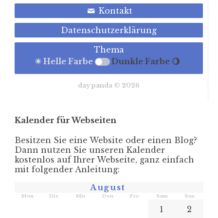
Kontakt
Datenschutzerklärung
Thema
☀ Helle Farbe
Dunkle Farbe 🌖
day panda © 2026
Kalender für Webseiten
Besitzen Sie eine Website oder einen Blog?
Dann nutzen Sie unseren Kalender
kostenlos auf Ihrer Webseite, ganz einfach
mit folgender Anleitung:
August
Mon
Die
Mit
Don
Fre
Sam
Son
1
2