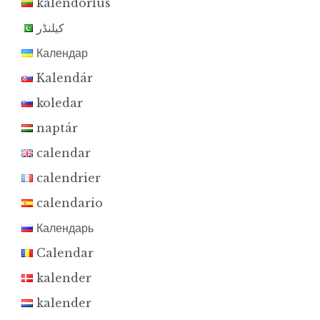
kalendorius
کیلنڈر
Календар
Kalendár
koledar
naptár
calendar
calendrier
calendario
Календарь
Calendar
kalender
kalender