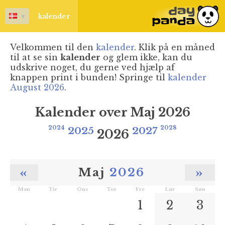
▼
kalender
Velkommen til den
kalender
. Klik på en måned
til at se sin
kalender
og glem ikke, kan du
udskrive noget, du gerne ved hjælp af
knappen print i bunden! Springe til
kalender
August 2026
.
Kalender over Maj 2026
2024
2025
2027
2028
2026
«
»
Maj
2026
Man
Tir
Ons
Tor
Fre
Lør
Søn
1
2
3