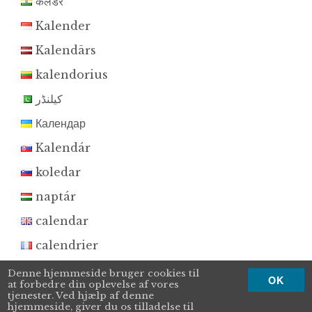
कैलेंडर
Kalender
Kalendārs
kalendorius
کیلنڈر
Календар
Kalendár
koledar
naptár
calendar
calendrier
calendario
Denne hjemmeside bruger cookies til
OK
at forbedre din oplevelse af vores
Календарь
tjenester. Ved hjælp af denne
hjemmeside, giver du os tilladelse til